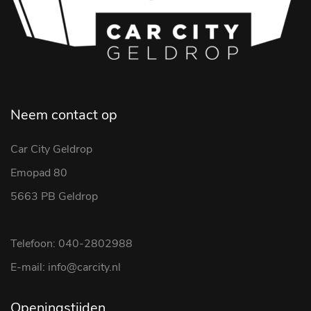
Neem contact op
Car City Geldrop
Emopad 80
5663 PB Geldrop
Telefoon: 040-2802988
E-mail: info@carcity.nl
Openingstijden