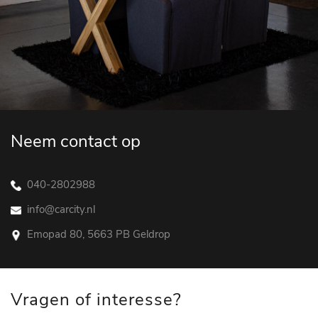
Neem contact op
040-2802988
info@carcity.nl
Emopad 80, 5663 PB Geldrop
Vragen of interesse?