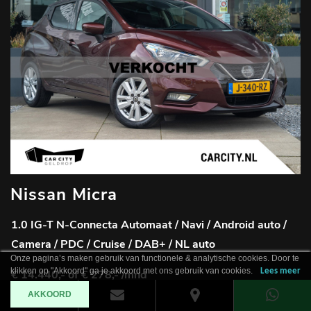
Nissan Micra
1.0 IG-T N-Connecta Automaat / Navi / Android auto /
Camera / PDC / Cruise / DAB+ / NL auto
Onze pagina’s maken gebruik van functionele & analytische cookies. Door te
klikken op "Akkoord" ga je akkoord met ons gebruik van cookies.
Lees meer
€ 14.440,-
of € 278,- /mnd
AKKOORD
2020
-
75.260 km
-
Benzine
-
Automaat