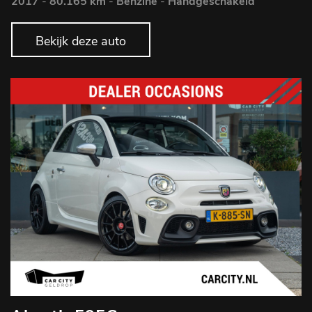
2017
-
80.165 km
-
Benzine
-
Handgeschakeld
Bekijk deze auto