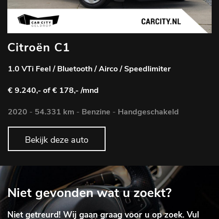
Citroën C1
1.0 VTi Feel / Bluetooth / Airco / Speedlimiter
€ 9.240,-
of € 178,- /mnd
2020
-
54.331 km
-
Benzine
-
Handgeschakeld
Bekijk deze auto
Niet gevonden wat u zoekt?
Niet getreurd! Wij gaan graag voor u op zoek. Vul