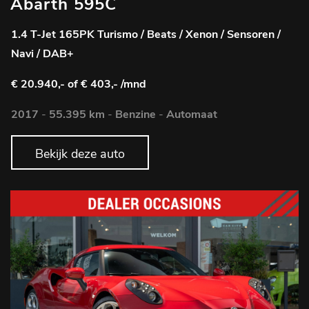
Abarth 595C
1.4 T-Jet 165PK Turismo / Beats / Xenon / Sensoren /
Navi / DAB+
€ 20.940,-
of € 403,- /mnd
2017
-
55.395 km
-
Benzine
-
Automaat
Bekijk deze auto