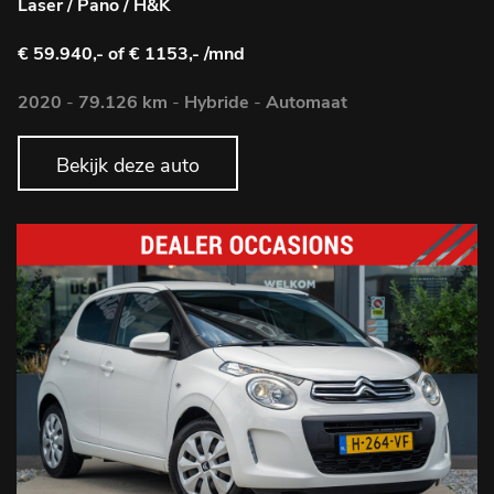
Laser / Pano / H&K
€ 59.940,-
of € 1153,- /mnd
2020
-
79.126 km
-
Hybride
-
Automaat
Bekijk deze auto